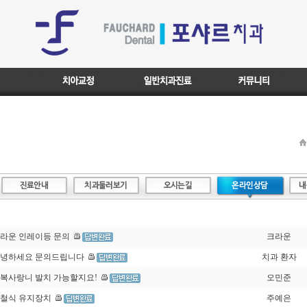
제 목
|
작성자
|
라운 인레이등 문의
크라운
녕하세요 문의드립니다
치과 환자
복사랑니 발치 가능할지요!
오민준
철식 유지장치
주예은