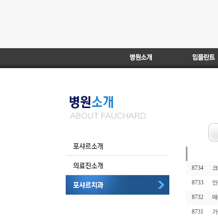
번호
|
8734
크
8733
안
8732
매
8731
가