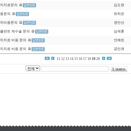
치치료문의
김도완
용문의
유하은
치비용문의
권민선
플란트 재수술 문의
심재훈
치치료 비용 문의
안예린
치치료 비용 문의
공민큐
11
12
13
14
15
16
17
18
19
20