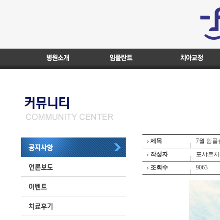
제목
7월 임
작성자
포샤르치
조회수
9063