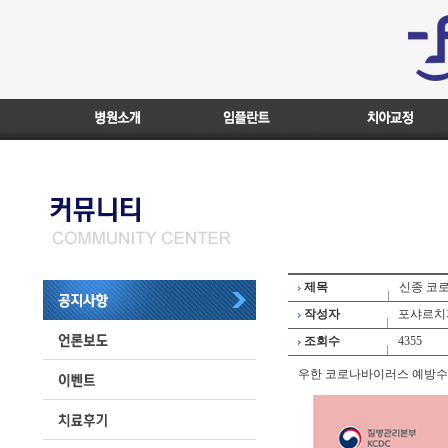
제목
신종 코
작성자
포샤르치
조회수
4355
우한 코로나바이러스 예방